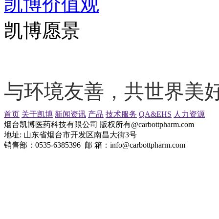
凯博价值观
凯博愿景
与环境友善，共世界美
首页
关于凯博
新闻资讯
产品
技术服务
QA&EHS
人力资源
烟台凯博医药科技有限公司 版权所有@carbottpharm.com
地址: 山东省烟台市开发区南昌大街3号
销售部：0535-6385396 邮 箱：info@carbottpharm.com